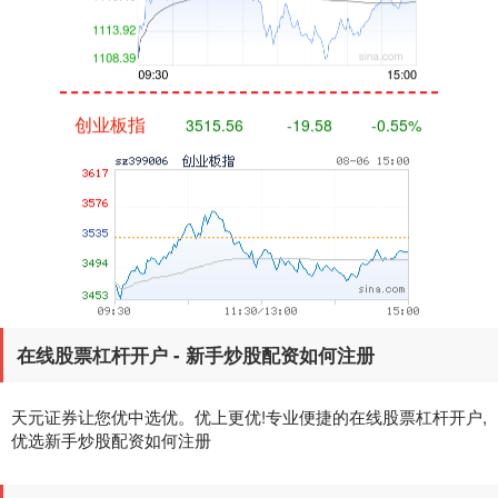
创业板指
3515.56
-19.58
-0.55%
基金指数
7229.80
-1.63
-0.02%
在线股票杠杆开户 - 新手炒股配资如何注册
天元证券让您优中选优。优上更优!专业便捷的在线股票杠杆开户,
优选新手炒股配资如何注册