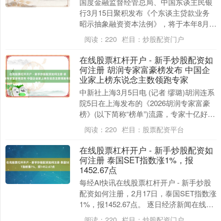
国度金融监督经管总局、中国东谈主民银
行3月15日聚积发布《个东谈主贷款业务
昭示抽象融资资本法例》，将于本年8月1
日起实际。新规条目贷款东谈主通过昭示
阅读：
220
栏目：
炒股配资门户
表方法，明晰....
在线股票杠杆开户 - 新手炒股配资如
何注册 胡润专家富豪榜发布 中国企
业家上榜东说念主数领跑专家
中新社上海3月5日电 (记者 缪璐)胡润连系
院5日在上海发布的《2026胡润专家富豪
榜》(以下简称“榜单”)流露，专家十亿好意
思元企业宗派量初度冲破4000大关....
阅读：
220
栏目：
股票配资平台
在线股票杠杆开户 - 新手炒股配资如
何注册 泰国SET指数涨1%，报
1452.67点
每经AI快讯在线股票杠杆开户 - 新手炒股
配资如何注册，2月17日，泰国SET指数涨
1%，报1452.67点。 逐日经济新闻在线股
票杠杆开户 - 新手炒股配资如....
阅读：
220
栏目：
炒股配资门户