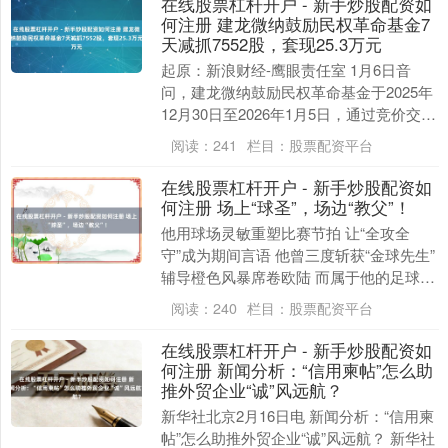
在线股票杠杆开户 - 新手炒股配资如
何注册 建龙微纳鼓励民权革命基金7
天减抓7552股，套现25.3万元
起原：新浪财经-鹰眼责任室 1月6日音
问，建龙微纳鼓励民权革命基金于2025年
12月30日至2026年1月5日，通过竞价交游
形势减抓7552股，占民权革命基金抓....
阅读：
241
栏目：
股票配资平台
在线股票杠杆开户 - 新手炒股配资如
何注册 场上“球圣”，场边“教父”！
他用球场灵敏重塑比赛节拍 让“全攻全
守”成为期间言语 他曾三度斩获“金球先生”
辅导橙色风暴席卷欧陆 而属于他的足球理
念流传于今从未消灭！ 双增能史诗高光克
阅读：
240
栏目：
股票配资平台
鲁伊....
在线股票杠杆开户 - 新手炒股配资如
何注册 新闻分析：“信用柬帖”怎么助
推外贸企业“诚”风远航？
新华社北京2月16日电 新闻分析：“信用柬
帖”怎么助推外贸企业“诚”风远航？ 新华社