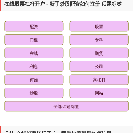
在线股票杠杆开户 - 新手炒股配资如何注册 话题标签
国债指数
229.59
-0.00
0.00%
配资
股票
门槛
专科
在线
期货
利息
公司
何如
高杠杆
期指IC0
7730.00
-1.00
-0.01%
炒股
网站
全部话题标签
关注 在线股票杠杆开户 - 新手炒股配资如何注册