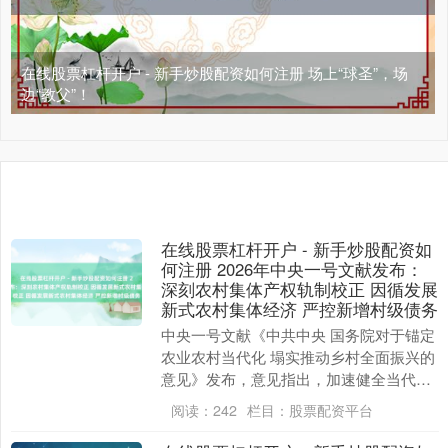
在线股票杠杆开户 - 新手炒股配资如何注册 场上“球圣”，场
边“教父”！
在线股票杠杆开户 - 新手炒股配资如
何注册 2026年中央一号文献发布：
深刻农村集体产权轨制校正 因循发展
新式农村集体经济 严控新增村级债务
中央一号文献《中共中央 国务院对于锚定
农业农村当代化 塌实推动乡村全面振兴的
意见》发布，意见指出，加速健全当代农
业观念体系。全面开展第二轮地盘承包到
阅读：
242
栏目：
股票配资平台
期后再蔓延三....