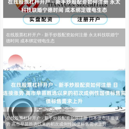
在线股票杠杆开户 - 新手炒股配资如何注册 永太科技联婚宁
德时间 成本绑定锂电生态
在线股票杠杆开户 - 新手炒股配资如何注册 日本债市连接涨
势 高市早苗胜选以来的初次成例性国债标售需求上升