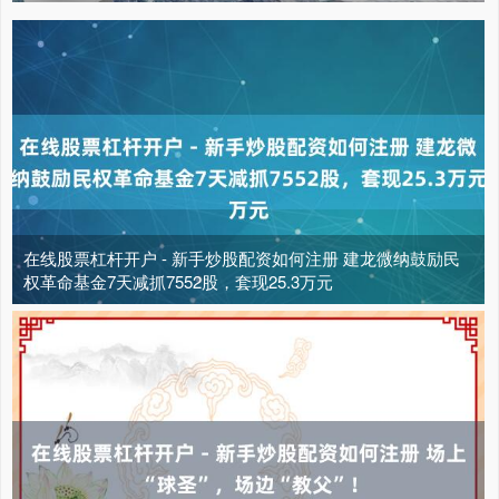
在线股票杠杆开户 - 新手炒股配资如何注册 建龙微纳鼓励民
权革命基金7天减抓7552股，套现25.3万元