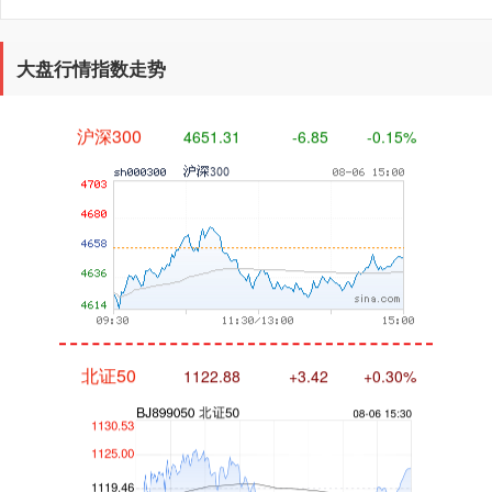
大盘行情指数走势
沪深300
4651.31
-6.85
-0.15%
北证50
1122.88
+3.42
+0.30%